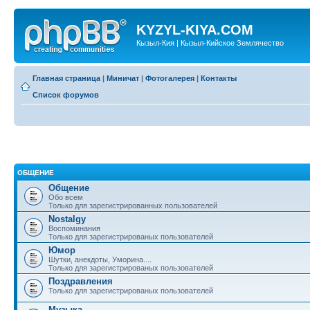
KYZYL-KIYA.COM
Кызыл-Кия | Кызыл-Кийское Землячество
Главная страница
|
Миничат
|
Фотогалерея
|
Контакты
Список форумов
ОБЩЕНИЕ
Общение
Обо всем
Только для зарегистрированных пользователей
Nostalgy
Воспоминания
Только для зарегистрированых пользователей
Юмор
Шутки, анекдоты, Уморина....
Только для зарегистрированых пользователей
Поздравления
Только для зарегистрированых пользователей
Музыка