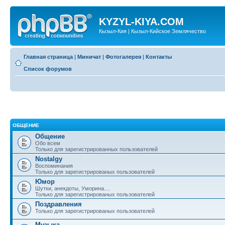
KYZYL-KIYA.COM
Кызыл-Кия | Кызыл-Кийское Землячество
Главная страница
|
Миничат
|
Фотогалерея
|
Контакты
Список форумов
ОБЩЕНИЕ
Общение
Обо всем
Только для зарегистрированных пользователей
Nostalgy
Воспоминания
Только для зарегистрированых пользователей
Юмор
Шутки, анекдоты, Уморина....
Только для зарегистрированых пользователей
Поздравления
Только для зарегистрированых пользователей
Музыка