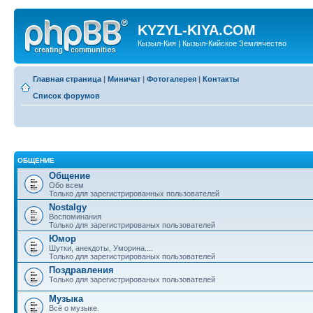
KYZYL-KIYA.COM
Кызыл-Кия | Кызыл-Кийское Землячество
Главная страница
|
Миничат
|
Фотогалерея
|
Контакты
Список форумов
ОБЩЕНИЕ
Общение
Обо всем
Только для зарегистрированных пользователей
Nostalgy
Воспоминания
Только для зарегистрированых пользователей
Юмор
Шутки, анекдоты, Уморина....
Только для зарегистрированых пользователей
Поздравления
Только для зарегистрированых пользователей
Музыка
Всё о музыке.