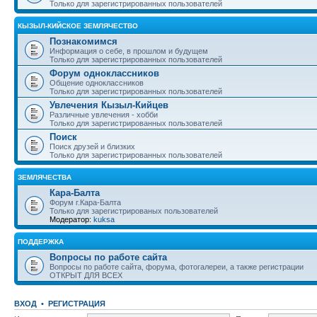
Только для зарегистрированных пользователей
КЫЗЫЛ-КИЙСКОЕ ЗЕМЛЯЧЕСТВО
Познакомимся
Информация о себе, в прошлом и будущем
Только для зарегистрированных пользователей
Форум одноклассников
Общение одноклассников
Только для зарегистрированных пользователей
Увлечения Кызыл-Кийцев
Различные увлечения - хобби
Только для зарегистрированных пользователей
Поиск
Поиск друзей и близких
Только для зарегистрированных пользователей
ЗЕМЛЯЧЕСТВА
Кара-Балта
Форум г.Кара-Балта
Только для зарегистрированых пользователей
Модератор:
kuksa
ПОДДЕРЖКА
Вопросы по работе сайта
Вопросы по работе сайта, форума, фотогалереи, а также регистрации
ОТКРЫТ ДЛЯ ВСЕХ
ВХОД
•
РЕГИСТРАЦИЯ