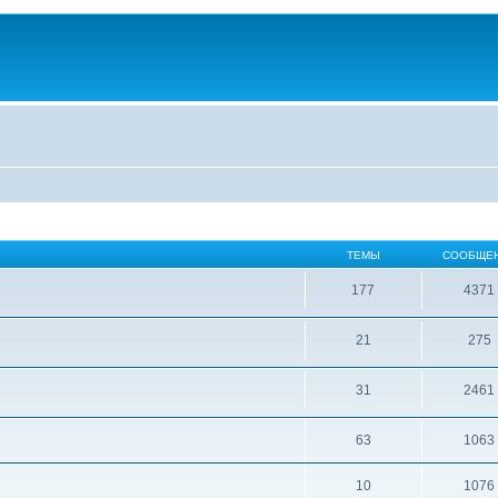
ТЕМЫ
СООБЩЕ
177
4371
21
275
31
2461
63
1063
10
1076