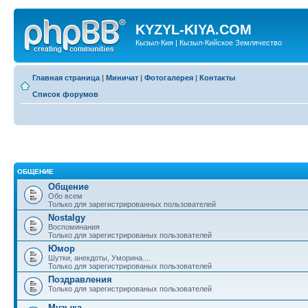
KYZYL-KIYA.COM
Кызыл-Кия | Кызыл-Кийское Землячество
Главная страница
|
Миничат
|
Фотогалерея
|
Контакты
Список форумов
ОБЩЕНИЕ
Общение
Обо всем
Только для зарегистрированных пользователей
Nostalgy
Воспоминания
Только для зарегистрированых пользователей
Юмор
Шутки, анекдоты, Уморина....
Только для зарегистрированых пользователей
Поздравления
Только для зарегистрированых пользователей
Музыка