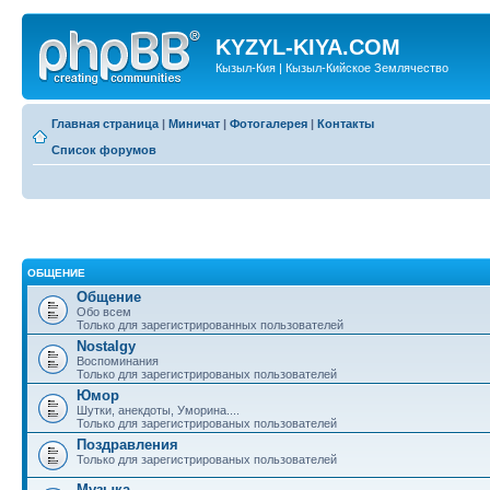
KYZYL-KIYA.COM
Кызыл-Кия | Кызыл-Кийское Землячество
Главная страница
|
Миничат
|
Фотогалерея
|
Контакты
Список форумов
ОБЩЕНИЕ
Общение
Обо всем
Только для зарегистрированных пользователей
Nostalgy
Воспоминания
Только для зарегистрированых пользователей
Юмор
Шутки, анекдоты, Уморина....
Только для зарегистрированых пользователей
Поздравления
Только для зарегистрированых пользователей
Музыка