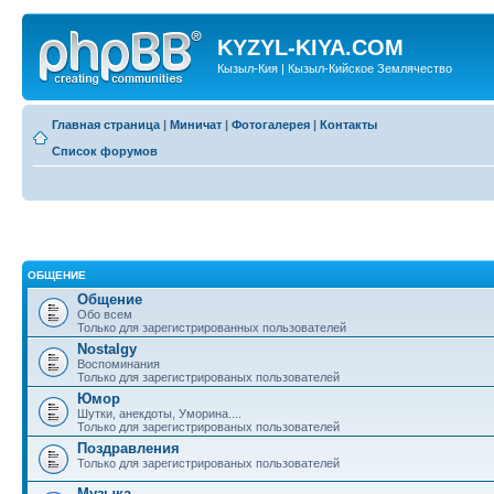
KYZYL-KIYA.COM
Кызыл-Кия | Кызыл-Кийское Землячество
Главная страница
|
Миничат
|
Фотогалерея
|
Контакты
Список форумов
ОБЩЕНИЕ
Общение
Обо всем
Только для зарегистрированных пользователей
Nostalgy
Воспоминания
Только для зарегистрированых пользователей
Юмор
Шутки, анекдоты, Уморина....
Только для зарегистрированых пользователей
Поздравления
Только для зарегистрированых пользователей
Музыка