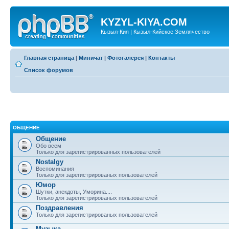
KYZYL-KIYA.COM
Кызыл-Кия | Кызыл-Кийское Землячество
Главная страница
|
Миничат
|
Фотогалерея
|
Контакты
Список форумов
ОБЩЕНИЕ
Общение
Обо всем
Только для зарегистрированных пользователей
Nostalgy
Воспоминания
Только для зарегистрированых пользователей
Юмор
Шутки, анекдоты, Уморина....
Только для зарегистрированых пользователей
Поздравления
Только для зарегистрированых пользователей
Музыка