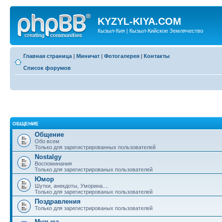
KYZYL-KIYA.COM
Кызыл-Кия | Кызыл-Кийское Землячество
Главная страница
|
Миничат
|
Фотогалерея
|
Контакты
Список форумов
ОБЩЕНИЕ
Общение
Обо всем
Только для зарегистрированных пользователей
Nostalgy
Воспоминания
Только для зарегистрированых пользователей
Юмор
Шутки, анекдоты, Уморина....
Только для зарегистрированых пользователей
Поздравления
Только для зарегистрированых пользователей
Музыка