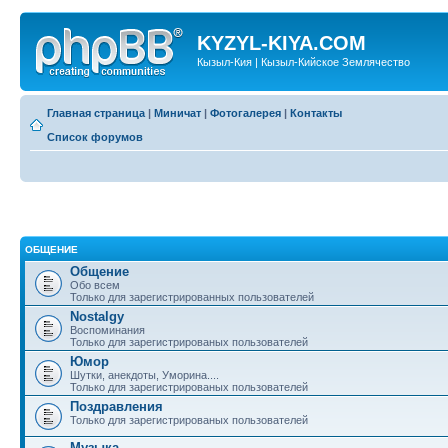
KYZYL-KIYA.COM
Кызыл-Кия | Кызыл-Кийское Землячество
Главная страница
|
Миничат
|
Фотогалерея
|
Контакты
Список форумов
ОБЩЕНИЕ
Общение
Обо всем
Только для зарегистрированных пользователей
Nostalgy
Воспоминания
Только для зарегистрированых пользователей
Юмор
Шутки, анекдоты, Уморина....
Только для зарегистрированых пользователей
Поздравления
Только для зарегистрированых пользователей
Музыка