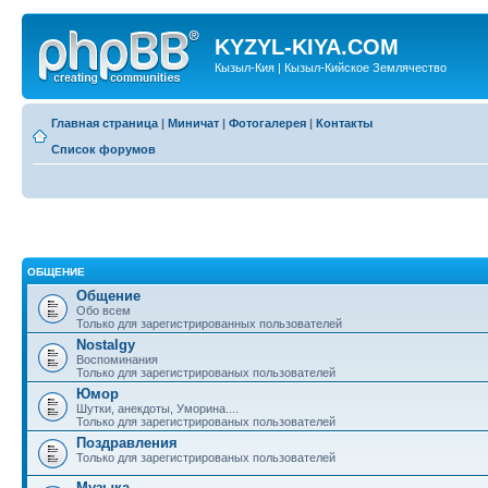
KYZYL-KIYA.COM
Кызыл-Кия | Кызыл-Кийское Землячество
Главная страница
|
Миничат
|
Фотогалерея
|
Контакты
Список форумов
ОБЩЕНИЕ
Общение
Обо всем
Только для зарегистрированных пользователей
Nostalgy
Воспоминания
Только для зарегистрированых пользователей
Юмор
Шутки, анекдоты, Уморина....
Только для зарегистрированых пользователей
Поздравления
Только для зарегистрированых пользователей
Музыка