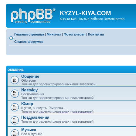
KYZYL-KIYA.COM
Кызыл-Кия | Кызыл-Кийское Землячество
Главная страница
|
Миничат
|
Фотогалерея
|
Контакты
Список форумов
ОБЩЕНИЕ
Общение
Обо всем
Только для зарегистрированных пользователей
Nostalgy
Воспоминания
Только для зарегистрированых пользователей
Юмор
Шутки, анекдоты, Уморина....
Только для зарегистрированых пользователей
Поздравления
Только для зарегистрированых пользователей
Музыка
Всё о музыке.