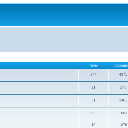
ТЕМЫ
СООБЩЕ
177
4371
21
275
31
2461
63
1063
10
1076