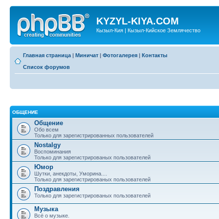
KYZYL-KIYA.COM
Кызыл-Кия | Кызыл-Кийское Землячество
Главная страница
|
Миничат
|
Фотогалерея
|
Контакты
Список форумов
ОБЩЕНИЕ
Общение
Обо всем
Только для зарегистрированных пользователей
Nostalgy
Воспоминания
Только для зарегистрированых пользователей
Юмор
Шутки, анекдоты, Уморина....
Только для зарегистрированых пользователей
Поздравления
Только для зарегистрированых пользователей
Музыка
Всё о музыке.