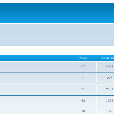
ТЕМЫ
СООБЩЕ
177
4371
21
275
31
2461
63
1063
10
1076