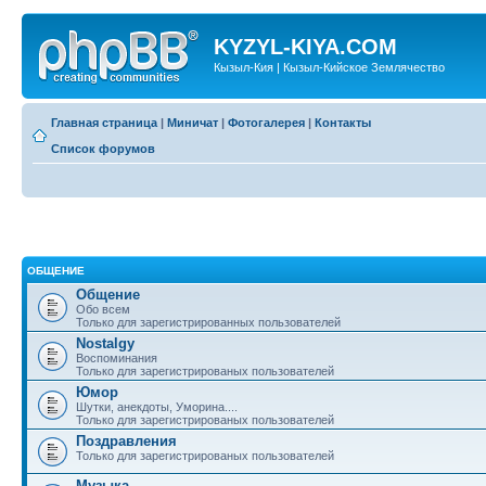
KYZYL-KIYA.COM
Кызыл-Кия | Кызыл-Кийское Землячество
Главная страница
|
Миничат
|
Фотогалерея
|
Контакты
Список форумов
ОБЩЕНИЕ
Общение
Обо всем
Только для зарегистрированных пользователей
Nostalgy
Воспоминания
Только для зарегистрированых пользователей
Юмор
Шутки, анекдоты, Уморина....
Только для зарегистрированых пользователей
Поздравления
Только для зарегистрированых пользователей
Музыка