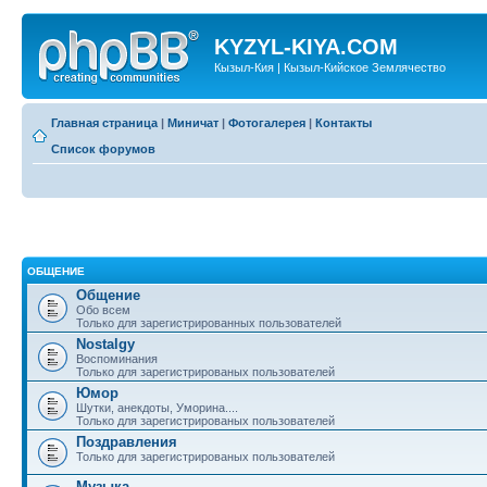
KYZYL-KIYA.COM
Кызыл-Кия | Кызыл-Кийское Землячество
Главная страница
|
Миничат
|
Фотогалерея
|
Контакты
Список форумов
ОБЩЕНИЕ
Общение
Обо всем
Только для зарегистрированных пользователей
Nostalgy
Воспоминания
Только для зарегистрированых пользователей
Юмор
Шутки, анекдоты, Уморина....
Только для зарегистрированых пользователей
Поздравления
Только для зарегистрированых пользователей
Музыка