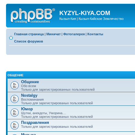
KYZYL-KIYA.COM
Кызыл-Кия | Кызыл-Кийское Землячество
Главная страница
|
Миничат
|
Фотогалерея
|
Контакты
Список форумов
ОБЩЕНИЕ
Общение
Обо всем
Только для зарегистрированных пользователей
Nostalgy
Воспоминания
Только для зарегистрированых пользователей
Юмор
Шутки, анекдоты, Уморина....
Только для зарегистрированых пользователей
Поздравления
Только для зарегистрированых пользователей
Музыка