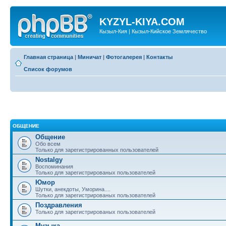
KYZYL-KIYA.COM
Кызыл-Кия | Кызыл-Кийское Землячество
Главная страница
|
Миничат
|
Фотогалерея
|
Контакты
Список форумов
ОБЩЕНИЕ
Общение
Обо всем
Только для зарегистрированных пользователей
Nostalgy
Воспоминания
Только для зарегистрированых пользователей
Юмор
Шутки, анекдоты, Уморина....
Только для зарегистрированых пользователей
Поздравления
Только для зарегистрированых пользователей
Музыка