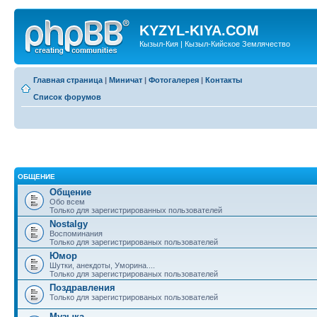
KYZYL-KIYA.COM
Кызыл-Кия | Кызыл-Кийское Землячество
Главная страница
|
Миничат
|
Фотогалерея
|
Контакты
Список форумов
ОБЩЕНИЕ
Общение
Обо всем
Только для зарегистрированных пользователей
Nostalgy
Воспоминания
Только для зарегистрированых пользователей
Юмор
Шутки, анекдоты, Уморина....
Только для зарегистрированых пользователей
Поздравления
Только для зарегистрированых пользователей
Музыка