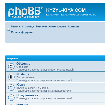
KYZYL-KIYA.COM
Кызыл-Кия | Кызыл-Кийское Землячество
Главная страница
|
Миничат
|
Фотогалерея
|
Контакты
Список форумов
ОБЩЕНИЕ
Общение
Обо всем
Только для зарегистрированных пользователей
Nostalgy
Воспоминания
Только для зарегистрированых пользователей
Юмор
Шутки, анекдоты, Уморина....
Только для зарегистрированых пользователей
Поздравления
Только для зарегистрированых пользователей
Музыка