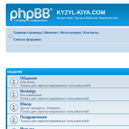
KYZYL-KIYA.COM
Кызыл-Кия | Кызыл-Кийское Землячество
Главная страница
|
Миничат
|
Фотогалерея
|
Контакты
Список форумов
ОБЩЕНИЕ
Общение
Обо всем
Только для зарегистрированных пользователей
Nostalgy
Воспоминания
Только для зарегистрированых пользователей
Юмор
Шутки, анекдоты, Уморина....
Только для зарегистрированых пользователей
Поздравления
Только для зарегистрированых пользователей
Музыка