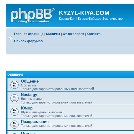
KYZYL-KIYA.COM
Кызыл-Кия | Кызыл-Кийское Землячество
Главная страница
|
Миничат
|
Фотогалерея
|
Контакты
Список форумов
ОБЩЕНИЕ
Общение
Обо всем
Только для зарегистрированных пользователей
Nostalgy
Воспоминания
Только для зарегистрированых пользователей
Юмор
Шутки, анекдоты, Уморина....
Только для зарегистрированых пользователей
Поздравления
Только для зарегистрированых пользователей
Музыка