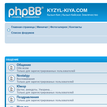
KYZYL-KIYA.COM
Кызыл-Кия | Кызыл-Кийское Землячество
Главная страница
|
Миничат
|
Фотогалерея
|
Контакты
Список форумов
ОБЩЕНИЕ
Общение
Обо всем
Только для зарегистрированных пользователей
Nostalgy
Воспоминания
Только для зарегистрированых пользователей
Юмор
Шутки, анекдоты, Уморина....
Только для зарегистрированых пользователей
Поздравления
Только для зарегистрированых пользователей
Музыка