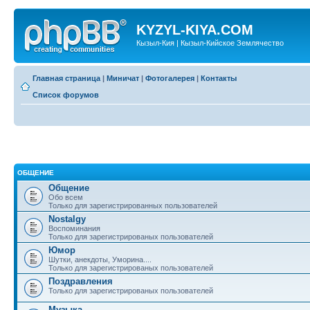
KYZYL-KIYA.COM
Кызыл-Кия | Кызыл-Кийское Землячество
Главная страница
|
Миничат
|
Фотогалерея
|
Контакты
Список форумов
ОБЩЕНИЕ
Общение
Обо всем
Только для зарегистрированных пользователей
Nostalgy
Воспоминания
Только для зарегистрированых пользователей
Юмор
Шутки, анекдоты, Уморина....
Только для зарегистрированых пользователей
Поздравления
Только для зарегистрированых пользователей
Музыка