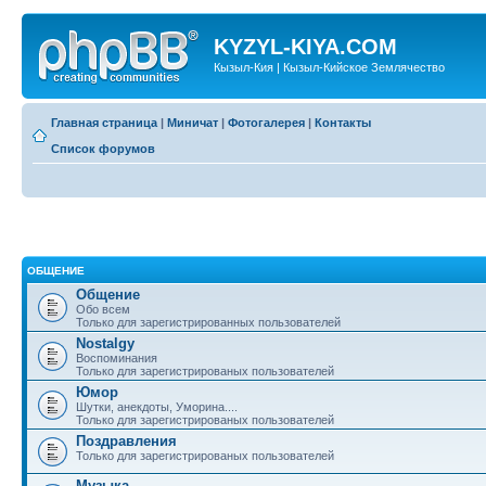
KYZYL-KIYA.COM
Кызыл-Кия | Кызыл-Кийское Землячество
Главная страница
|
Миничат
|
Фотогалерея
|
Контакты
Список форумов
ОБЩЕНИЕ
Общение
Обо всем
Только для зарегистрированных пользователей
Nostalgy
Воспоминания
Только для зарегистрированых пользователей
Юмор
Шутки, анекдоты, Уморина....
Только для зарегистрированых пользователей
Поздравления
Только для зарегистрированых пользователей
Музыка