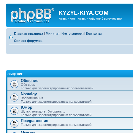
KYZYL-KIYA.COM
Кызыл-Кия | Кызыл-Кийское Землячество
Главная страница
|
Миничат
|
Фотогалерея
|
Контакты
Список форумов
ОБЩЕНИЕ
Общение
Обо всем
Только для зарегистрированных пользователей
Nostalgy
Воспоминания
Только для зарегистрированых пользователей
Юмор
Шутки, анекдоты, Уморина....
Только для зарегистрированых пользователей
Поздравления
Только для зарегистрированых пользователей
Музыка