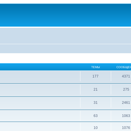
ТЕМЫ
СООБЩЕ
177
4371
21
275
31
2461
63
1063
10
1076