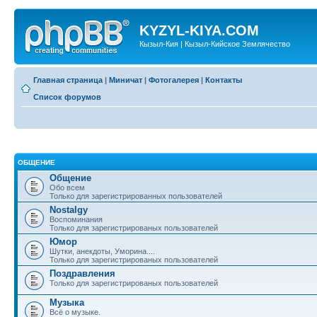
KYZYL-KIYA.COM
Кызыл-Кия | Кызыл-Кийское Землячество
Главная страница
|
Миничат
|
Фотогалерея
|
Контакты
Список форумов
ОБЩЕНИЕ
Общение
Обо всем
Только для зарегистрированных пользователей
Nostalgy
Воспоминания
Только для зарегистрированых пользователей
Юмор
Шутки, анекдоты, Уморина....
Только для зарегистрированых пользователей
Поздравления
Только для зарегистрированых пользователей
Музыка
Всё о музыке.