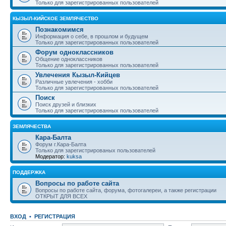
Только для зарегистрированных пользователей
КЫЗЫЛ-КИЙСКОЕ ЗЕМЛЯЧЕСТВО
Познакомимся
Информация о себе, в прошлом и будущем
Только для зарегистрированных пользователей
Форум одноклассников
Общение одноклассников
Только для зарегистрированных пользователей
Увлечения Кызыл-Кийцев
Различные увлечения - хобби
Только для зарегистрированных пользователей
Поиск
Поиск друзей и близких
Только для зарегистрированных пользователей
ЗЕМЛЯЧЕСТВА
Кара-Балта
Форум г.Кара-Балта
Только для зарегистрированых пользователей
Модератор:
kuksa
ПОДДЕРЖКА
Вопросы по работе сайта
Вопросы по работе сайта, форума, фотогалереи, а также регистрации
ОТКРЫТ ДЛЯ ВСЕХ
ВХОД
•
РЕГИСТРАЦИЯ