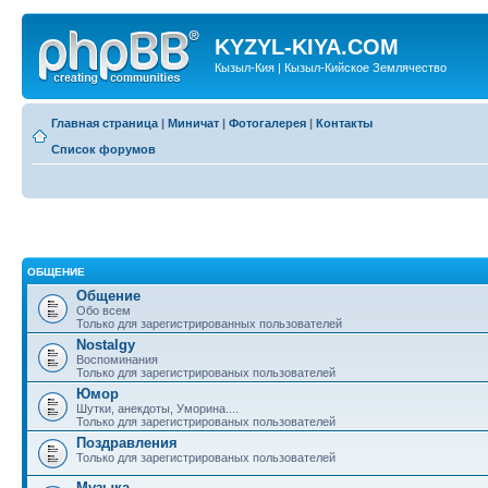
KYZYL-KIYA.COM
Кызыл-Кия | Кызыл-Кийское Землячество
Главная страница
|
Миничат
|
Фотогалерея
|
Контакты
Список форумов
ОБЩЕНИЕ
Общение
Обо всем
Только для зарегистрированных пользователей
Nostalgy
Воспоминания
Только для зарегистрированых пользователей
Юмор
Шутки, анекдоты, Уморина....
Только для зарегистрированых пользователей
Поздравления
Только для зарегистрированых пользователей
Музыка