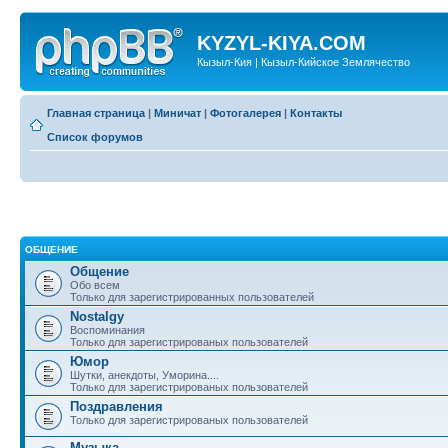
KYZYL-KIYA.COM
Кызыл-Кия | Кызыл-Кийское Землячество
Главная страница
|
Миничат
|
Фотогалерея
|
Контакты
Список форумов
ОБЩЕНИЕ
Общение
Обо всем
Только для зарегистрированных пользователей
Nostalgy
Воспоминания
Только для зарегистрированых пользователей
Юмор
Шутки, анекдоты, Уморина....
Только для зарегистрированых пользователей
Поздравления
Только для зарегистрированых пользователей
Музыка