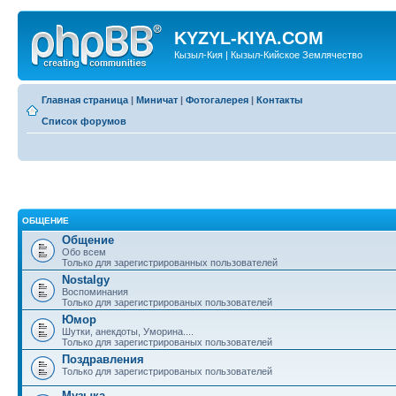
KYZYL-KIYA.COM
Кызыл-Кия | Кызыл-Кийское Землячество
Главная страница
|
Миничат
|
Фотогалерея
|
Контакты
Список форумов
ОБЩЕНИЕ
Общение
Обо всем
Только для зарегистрированных пользователей
Nostalgy
Воспоминания
Только для зарегистрированых пользователей
Юмор
Шутки, анекдоты, Уморина....
Только для зарегистрированых пользователей
Поздравления
Только для зарегистрированых пользователей
Музыка