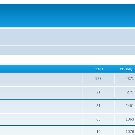
ТЕМЫ
СООБЩЕ
177
4371
21
275
31
2461
63
1063
10
1076