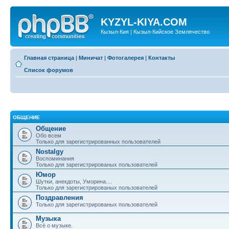
KYZYL-KIYA.COM
Кызыл-Кия | Кызыл-Кийское Землячество
Главная страница
|
Миничат
|
Фотогалерея
|
Контакты
Список форумов
ОБЩЕНИЕ
Общение
Обо всем
Только для зарегистрированных пользователей
Nostalgy
Воспоминания
Только для зарегистрированых пользователей
Юмор
Шутки, анекдоты, Уморина....
Только для зарегистрированых пользователей
Поздравления
Только для зарегистрированых пользователей
Музыка
Всё о музыке.