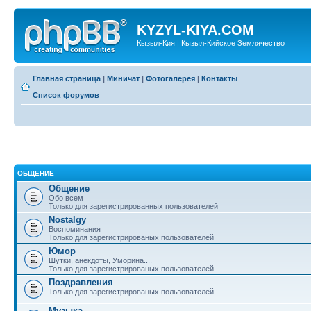
KYZYL-KIYA.COM
Кызыл-Кия | Кызыл-Кийское Землячество
Главная страница
|
Миничат
|
Фотогалерея
|
Контакты
Список форумов
ОБЩЕНИЕ
Общение
Обо всем
Только для зарегистрированных пользователей
Nostalgy
Воспоминания
Только для зарегистрированых пользователей
Юмор
Шутки, анекдоты, Уморина....
Только для зарегистрированых пользователей
Поздравления
Только для зарегистрированых пользователей
Музыка