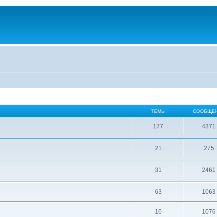
ТЕМЫ
СООБЩЕ
177
4371
21
275
31
2461
63
1063
10
1076