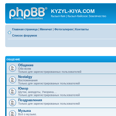
KYZYL-KIYA.COM
Кызыл-Кия | Кызыл-Кийское Землячество
Главная страница
|
Миничат
|
Фотогалерея
|
Контакты
Список форумов
ОБЩЕНИЕ
Общение
Обо всем
Только для зарегистрированных пользователей
Nostalgy
Воспоминания
Только для зарегистрированых пользователей
Юмор
Шутки, анекдоты, Уморина....
Только для зарегистрированых пользователей
Поздравления
Только для зарегистрированых пользователей
Музыка
Всё о музыке.