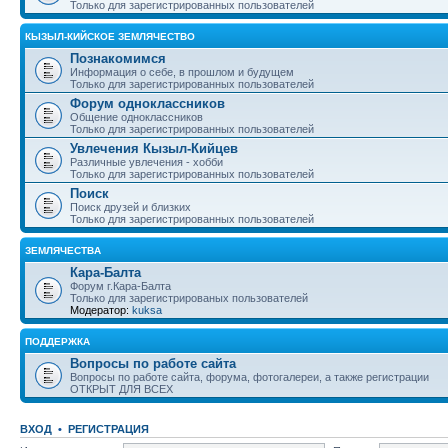
Только для зарегистрированных пользователей
КЫЗЫЛ-КИЙСКОЕ ЗЕМЛЯЧЕСТВО
Познакомимся
Информация о себе, в прошлом и будущем
Только для зарегистрированных пользователей
Форум одноклассников
Общение одноклассников
Только для зарегистрированных пользователей
Увлечения Кызыл-Кийцев
Различные увлечения - хобби
Только для зарегистрированных пользователей
Поиск
Поиск друзей и близких
Только для зарегистрированных пользователей
ЗЕМЛЯЧЕСТВА
Кара-Балта
Форум г.Кара-Балта
Только для зарегистрированых пользователей
Модератор:
kuksa
ПОДДЕРЖКА
Вопросы по работе сайта
Вопросы по работе сайта, форума, фотогалереи, а также регистрации
ОТКРЫТ ДЛЯ ВСЕХ
ВХОД
•
РЕГИСТРАЦИЯ