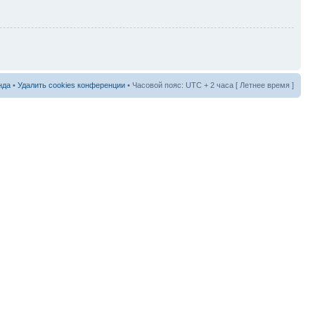
нда
•
Удалить cookies конференции
• Часовой пояс: UTC + 2 часа [ Летнее время ]