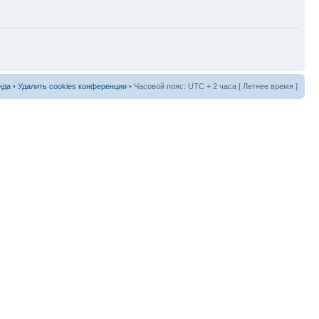
нда
•
Удалить cookies конференции
• Часовой пояс: UTC + 2 часа [ Летнее время ]