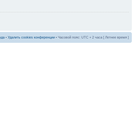
нда
•
Удалить cookies конференции
• Часовой пояс: UTC + 2 часа [ Летнее время ]