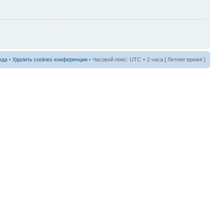
нда
•
Удалить cookies конференции
• Часовой пояс: UTC + 2 часа [ Летнее время ]