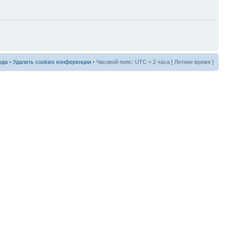
нда
•
Удалить cookies конференции
• Часовой пояс: UTC + 2 часа [ Летнее время ]