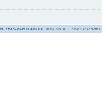
нда
•
Удалить cookies конференции
• Часовой пояс: UTC + 2 часа [ Летнее время ]