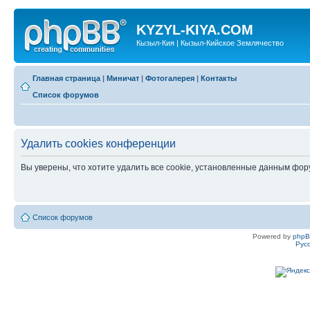
KYZYL-KIYA.COM
Кызыл-Кия | Кызыл-Кийское Землячество
Главная страница
|
Миничат
|
Фотогалерея
|
Контакты
Список форумов
Удалить cookies конференции
Вы уверены, что хотите удалить все cookie, установленные данным фо
Список форумов
Powered by
php
Рус