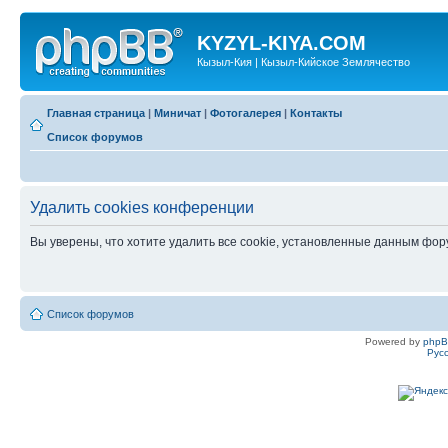
KYZYL-KIYA.COM
Кызыл-Кия | Кызыл-Кийское Землячество
Главная страница
|
Миничат
|
Фотогалерея
|
Контакты
Список форумов
Удалить cookies конференции
Вы уверены, что хотите удалить все cookie, установленные данным фо
Список форумов
Powered by
php
Рус