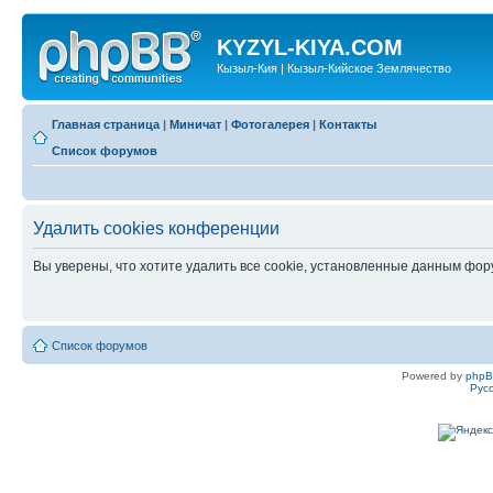
KYZYL-KIYA.COM
Кызыл-Кия | Кызыл-Кийское Землячество
Главная страница
|
Миничат
|
Фотогалерея
|
Контакты
Список форумов
Удалить cookies конференции
Вы уверены, что хотите удалить все cookie, установленные данным фо
Список форумов
Powered by
php
Рус