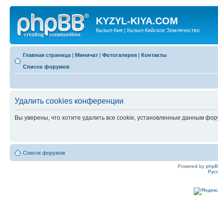
KYZYL-KIYA.COM
Кызыл-Кия | Кызыл-Кийское Землячество
Главная страница
|
Миничат
|
Фотогалерея
|
Контакты
Список форумов
Удалить cookies конференции
Вы уверены, что хотите удалить все cookie, установленные данным фо
Список форумов
Powered by
php
Рус