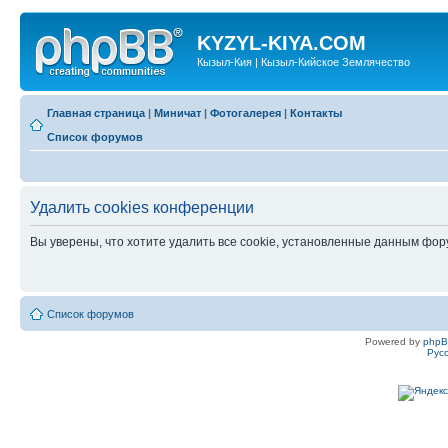
KYZYL-KIYA.COM
Кызыл-Кия | Кызыл-Кийское Землячество
Главная страница
|
Миничат
|
Фотогалерея
|
Контакты
Список форумов
Удалить cookies конференции
Вы уверены, что хотите удалить все cookie, установленные данным фо
Список форумов
Powered by
php
Рус