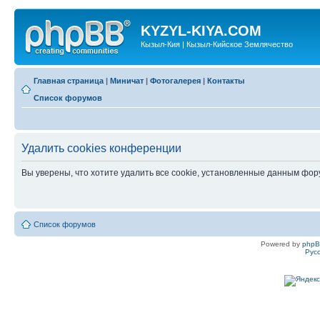
KYZYL-KIYA.COM
Кызыл-Кия | Кызыл-Кийское Землячество
Главная страница
|
Миничат
|
Фотогалерея
|
Контакты
Список форумов
Удалить cookies конференции
Вы уверены, что хотите удалить все cookie, установленные данным фо
Список форумов
Powered by
php
Рус