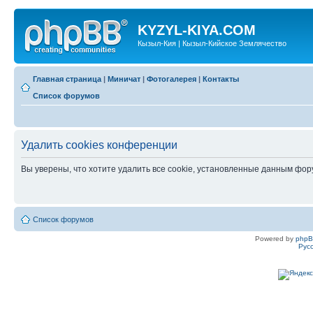
KYZYL-KIYA.COM
Кызыл-Кия | Кызыл-Кийское Землячество
Главная страница
|
Миничат
|
Фотогалерея
|
Контакты
Список форумов
Удалить cookies конференции
Вы уверены, что хотите удалить все cookie, установленные данным фо
Список форумов
Powered by
php
Рус