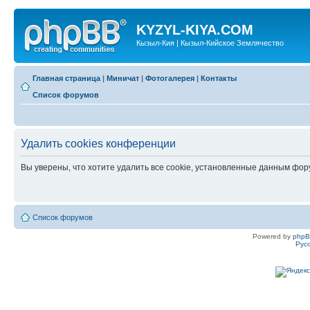
KYZYL-KIYA.COM
Кызыл-Кия | Кызыл-Кийское Землячество
Главная страница
|
Миничат
|
Фотогалерея
|
Контакты
Список форумов
Удалить cookies конференции
Вы уверены, что хотите удалить все cookie, установленные данным фо
Список форумов
Powered by
php
Рус