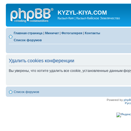
KYZYL-KIYA.COM
Кызыл-Кия | Кызыл-Кийское Землячество
Главная страница
|
Миничат
|
Фотогалерея
|
Контакты
Список форумов
Удалить cookies конференции
Вы уверены, что хотите удалить все cookie, установленные данным фо
Список форумов
Powered by
php
Рус