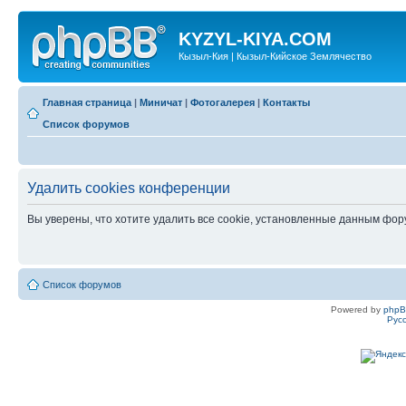
KYZYL-KIYA.COM
Кызыл-Кия | Кызыл-Кийское Землячество
Главная страница
|
Миничат
|
Фотогалерея
|
Контакты
Список форумов
Удалить cookies конференции
Вы уверены, что хотите удалить все cookie, установленные данным фо
Список форумов
Powered by
php
Рус