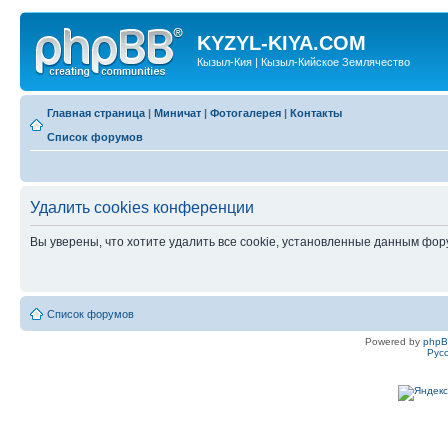
KYZYL-KIYA.COM
Кызыл-Кия | Кызыл-Кийское Землячество
Главная страница
|
Миничат
|
Фотогалерея
|
Контакты
Список форумов
Удалить cookies конференции
Вы уверены, что хотите удалить все cookie, установленные данным фо
Список форумов
Powered by
php
Рус