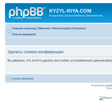
KYZYL-KIYA.COM
Кызыл-Кия | Кызыл-Кийское Землячество
Главная страница
|
Миничат
|
Фотогалерея
|
Контакты
Список форумов
Удалить cookies конференции
Вы уверены, что хотите удалить все cookie, установленные данным фо
Список форумов
Powered by
php
Рус