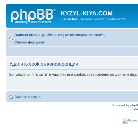
KYZYL-KIYA.COM
Кызыл-Кия | Кызыл-Кийское Землячество
Главная страница
|
Миничат
|
Фотогалерея
|
Контакты
Список форумов
Удалить cookies конференции
Вы уверены, что хотите удалить все cookie, установленные данным фо
Список форумов
Powered by
php
Рус